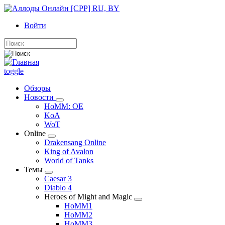
Перейти
к
Войти
основному
содержанию
Поиск
toggle
Обзоры
Новости
Новости
HoMM: OE
подменю
KoA
WoT
Online
Online
Drakensang Online
подменю
King of Avalon
World of Tanks
Темы
Темы
Caesar 3
подменю
Diablo 4
Heroes of Might and Magic
Heroes
HoMM1
of
HoMM2
Might
HoMM3