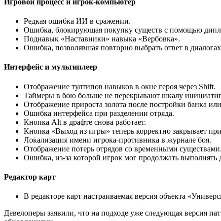
Игровой процесс и игрок-компьютер
Редкая ошибка ИИ в сражении.
Ошибка, блокирующая покупку существ с помощью дипл
Поднавык «Наставники» навыка «Вербовка».
Ошибка, позволявшая повторно выбрать ответ в диалогах
Интерфейс и мультиплеер
Отображение тултипов навыков в окне героя через Shift.
Таймеры в бою больше не перекрывают шкалу инициативы
Отображение прироста золота после постройки банка ил
Ошибка интерфейса при разделении отряда.
Кнопка Alt в драфте снова работает.
Кнопка «Выход из игры» теперь корректно закрывает пр
Локализация имени игрока-противника в журнале боя.
Отображение потерь отрядов со временными существами
Ошибка, из-за которой игрок мог продолжать выполнять д
Редактор карт
В редакторе карт настраиваемая версия объекта «Университ
Девелоперы заявили, что на подходе уже следующая версия пат