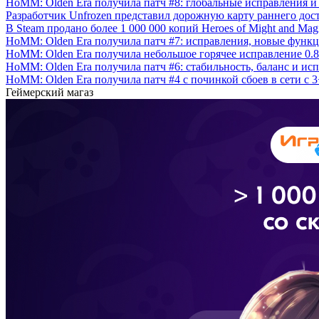
HoMM: Olden Era получила патч #8: глобальные исправления и
Разработчик Unfrozen представил дорожную карту раннего дос
В Steam продано более 1 000 000 копий Heroes of Might and Magi
HoMM: Olden Era получила патч #7: исправления, новые функ
HoMM: Olden Era получила небольшое горячее исправление 0.8
HoMM: Olden Era получила патч #6: стабильность, баланс и ис
HoMM: Olden Era получила патч #4 с починкой сбоев в сети с 
Геймерский магаз