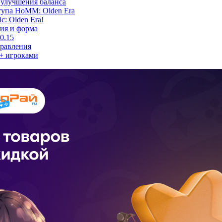
 улучшения баланса
тупа HoMM: Olden Era
c: Olden Era!
ция и форма
0.15
правления
3+ игроками