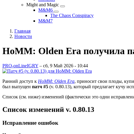
and
Might and Magic
Magic
Might
подменю
M&M6
and
M&M6
The Chaos Conspiracy
Magic
подменю
M&M7
подменю
Главная
Новости
Строка
навигации
HoMM: Olden Era получила па
PRO-onLineIGRY
–
сб, 9 Май 2026 - 10:44
Ранний доступ к
HoMM: Olden Era
, приносит свои плоды, купи
был выпущен
патч #5
(v. 0.80.13), который предлагает кучу и
Список (см. ниже) изменений (фактически это одни исправлен
Список изменений v. 0.80.13
Исправление ошибок