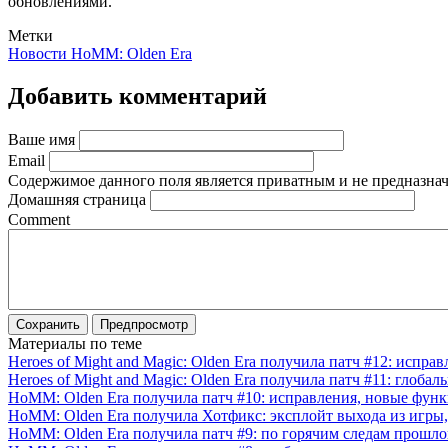
обновлениями.
Метки
Новости HoMM: Olden Era
Добавить комментарий
Ваше имя
Email
Содержимое данного поля является приватным и не предназнач
Домашняя страница
Comment
Материалы по теме
Heroes of Might and Magic: Olden Era получила патч #12: испра
Heroes of Might and Magic: Olden Era получила патч #11: глоба
HoMM: Olden Era получила патч #10: исправления, новые функ
HoMM: Olden Era получила Хотфикс: эксплойт выхода из игры
HoMM: Olden Era получила патч #9: по горячим следам прошло