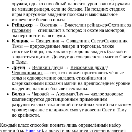
оружия, однако способный наносить урон голыми руками
не меньше рыцаря, если не больше. На поздних стадиях
игры виртуозное владение посохом и максимальное
извлечение боевого опыта.
Рейнджер
→
Охотник
→
Властелин рейнджер
/
Охотник за
головами
— специалист в топорах и охоте на монстров,
эксперт почти на все руки.
Клирик
→
Священник
→
Священник Света
/
Священник
Тьмы
— прирожденные лекари и торговцы, также
сносные бойцы, так как могут хорошо владеть булавой и
защититься щитом. Доведут до совершенства магию Света
и Тьмы.
Друид
→
Великий друид
→
Верховный друид
/
Чернокнижник
— тот, кто сможет приготовить чёрные
зелья и одновременно овладеть стихийными и
клерикальными школами магии на предпоследнем уровне
владения; накопит больше всех маны.
Волхв
→
Чародей
→
Архимаг
/
Лич
— чахлое здоровье
компенсируется дистанционным применением
разрушительных заклинаний стихийных магий на высшем
уровне; наравне с клириком смогут довести Свет и Тьму
до крайности.
Каждый класс способен познать лишь определённый набор
умений (см.
Навыки
), а довести до крайней степени владения