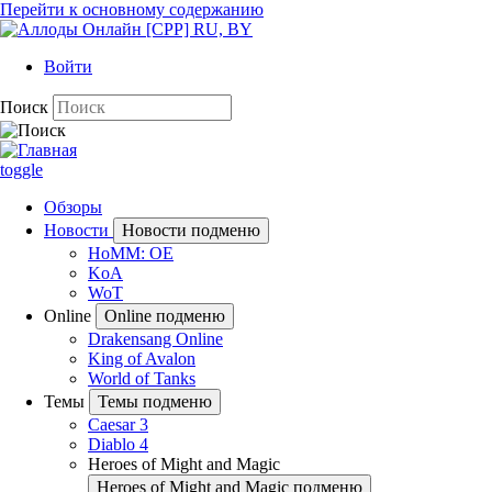
Перейти к основному содержанию
Войти
Поиск
toggle
Обзоры
Новости
Новости подменю
HoMM: OE
KoA
WoT
Online
Online подменю
Drakensang Online
King of Avalon
World of Tanks
Темы
Темы подменю
Caesar 3
Diablo 4
Heroes of Might and Magic
Heroes of Might and Magic подменю