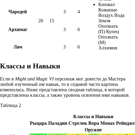
Кинжал
Кожаные
Чародей
3
4
Воздух Вода
20
15
Земля
Опознать
Архимаг
3
6
(П) Купец
Опознать
(М)
Лич
3
6
Алхимия
Классы и Навыки
Если в
Might and Magic VI
персонаж мог довести до Мастера
любой изученный им навык, то в седьмой части картина
изменилась. Ниже представлена сводная таблица, в которой
представлены классы, а также уровень освоения ими навыков.
Таблица 2
Классы и Навыки
Рыцарь
Паладин
Стрелок
Вора
Монах
Рейндже
Оружие