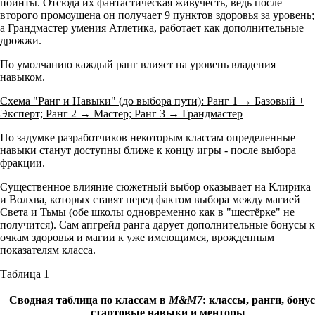
поинты. Отсюда их фантастическая живучесть, ведь после
второго промоушена он получает 9 пунктов здоровья за уровень;
а Грандмастер умения Атлетика, работает как дополнительные
дрожжи.
По умолчанию каждый ранг влияет на уровень владения
навыком.
Схема "Ранг и Навыки" (до выбора пути): Ранг 1 → Базовый +
Эксперт; Ранг 2 → Мастер; Ранг 3 → Грандмастер
По задумке разработчиков некоторым классам определенные
навыки станут доступны ближе к концу игры - после выбора
фракции.
Существенное влияние сюжетный выбор оказывает на Клирика
и Волхва, которых ставят перед фактом выбора между магией
Света и Тьмы (обе школы одновременно как в "шестёрке" не
получится). Сам апгрейд ранга дарует дополнительные бонусы к
очкам здоровья и магии к уже имеющимся, врожденным
показателям класса.
Таблица 1
Сводная таблица по классам в
M&M7
: классы, ранги, бону
стартовые навыки и менторы