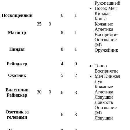
Рукопашный
Посох Меч
Кинжал
Посвящённый
6
1
Копьё
35
0
Кожаные
Атлетика
Магистр
8
1
Восприятие
Опознание
(М)
Ниндзя
8
1
Оружейник
Рейнджер
4
0
Топор
Восприятие
Охотник
5
2
Меч Кинжал
Лук
Кожаные
Властилин
30
0
Атлетика
6
3
Рейнджер
Ловушки
Ловкость
Опознание
Охотник за
(М)
6
3
головами
Ловушки