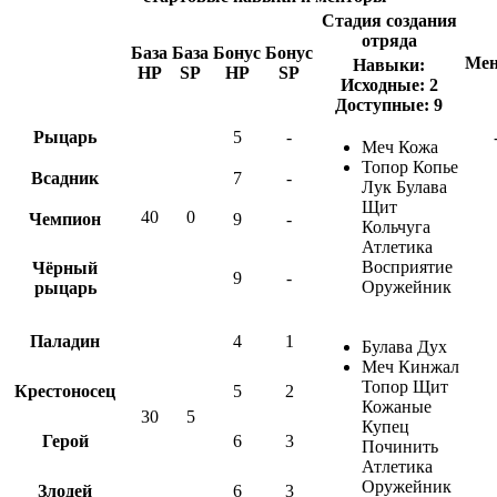
Стадия создания
отряда
База
База
Бонус
Бонус
Мен
Навыки:
HP
SP
HP
SP
Исходные: 2
Доступные: 9
Рыцарь
5
-
Меч Кожа
Топор Копье
Всадник
7
-
Лук Булава
Щит
40
0
Чемпион
9
-
Кольчуга
Атлетика
Восприятие
Чёрный
9
-
Оружейник
рыцарь
Паладин
4
1
Булава Дух
Меч Кинжал
Топор Щит
Крестоносец
5
2
Кожаные
30
5
Купец
Герой
6
3
Починить
Атлетика
Оружейник
Злодей
6
3