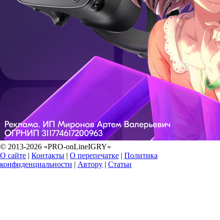
© 2013-2026 «PRO-onLineIGRY»
О сайте
|
Контакты
|
О перепечатке
|
Политика
конфиденциальности
|
Автору
|
Статьи