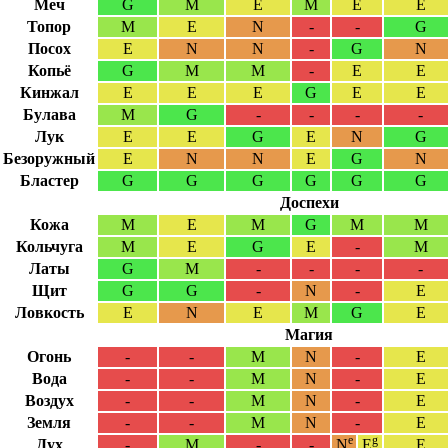
Меч
G
M
E
M
E
E
Топор
M
E
N
-
-
G
Посох
E
N
N
-
G
N
Копьё
G
M
M
-
E
E
Кинжал
E
E
E
G
E
E
Булава
M
G
-
-
-
-
Лук
E
E
G
E
N
G
Безоружный
E
N
N
E
G
N
Бластер
G
G
G
G
G
G
Доспехи
Кожа
M
E
M
G
M
M
Кольчуга
M
E
G
E
-
M
Латы
G
M
-
-
-
-
Щит
G
G
-
N
-
E
Ловкость
E
N
E
M
G
E
Магия
Огонь
-
-
M
N
-
E
Вода
-
-
M
N
-
E
Воздух
-
-
M
N
-
E
Земля
-
-
M
N
-
E
e
g
Дух
-
M
-
-
N
E
E