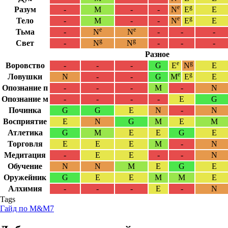
e
g
Разум
-
M
-
-
N
E
E
e
g
Тело
-
M
-
-
N
E
E
e
e
Тьма
-
N
N
-
-
-
g
g
Свет
-
N
N
-
-
-
Разное
e
g
Воровство
-
-
-
G
E
N
E
e
g
Ловушки
N
-
-
G
M
E
E
Опознание п
-
-
-
M
-
N
Опознание м
-
-
-
-
E
G
Починка
G
G
E
N
-
N
Восприятие
E
N
G
M
E
M
Атлетика
G
M
E
E
G
E
Торговля
E
E
E
M
-
N
Медитация
-
E
E
-
-
N
Обучение
N
N
M
E
G
E
Оружейник
G
E
E
M
M
E
Алхимия
-
-
-
E
-
N
Tags
Гайд по M&M7