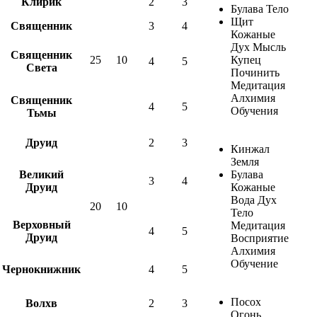
Клирик
2
3
Булава Тело
Щит
Священник
3
4
Кожаные
Дух Мысль
Священник
25
10
Купец
4
5
Света
Починить
Медитация
Алхимия
Священник
4
5
Обучения
Тьмы
Друид
2
3
Кинжал
Земля
Великий
Булава
3
4
Друид
Кожаные
Вода Дух
20
10
Тело
Верховный
Медитация
4
5
Друид
Восприятие
Алхимия
Обучение
Чернокнижник
4
5
Посох
Волхв
2
3
Огонь