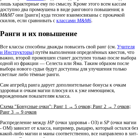
лишь характерные ему по смыслу. Кроме этого всем кассам
доступно два промоушена в виде рангового повышения; в
M&M7
они [ранги] куда теснее взаимосвязаны с прокачкой
скилов, если сравнивать с
классами
M&M6
.
Ранги и их повышение
Все классы способны дважды повысить свой ранг (см.
Учителя
и Инструкторы
) путём выполнения определённых квестов, что
важно, второй промоушен станет доступен только после выбора
одной из фракции — Селеста или Яма. Таким образом после
выбора нового судьи будут доступны для улучшения только
светлые либо тёмные ранги.
Сам апгрейд ранга дарует дополнительные бонусы к очкам
здоровья и очкам магии плюсуя их к уже имеющимся,
врожденным показателям класса.
Схема "Бонусные очки": Ранг 1 → 5 очков; Ранг 2 → 7 очков;
Ранг 3 → 9 очков
Распределение между
HP
(очки здоровья - ОЗ) и
SP
(очки магии
- ОМ) зависит от класса, например, рыцарю, который остался без
какой-либо магии и маны соответственно, все направлено в хит-