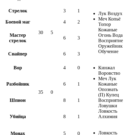
Стрелок
3
1
Лук Воздух
Меч Копьё
Боевой маг
4
2
Топор
Кожаные
30
5
Мастер
Огонь Вода
6
3
стрелок
Восприятие
Оружейник
Обучение
Снайпер
6
3
Вор
4
0
Кинжал
Воровство
Меч Лук
Разбойник
6
1
Кожаные
Опознать
35
0
(П) Купец
Шпион
8
1
Восприятие
Ловушки
Ловкость
Убийца
8
1
Алхимия
Ловкость
Монах
5
0