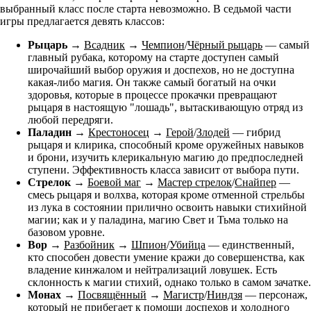
выбранный класс после старта невозможно. В седьмой части
игры предлагается девять классов:
Рыцарь
→
Всадник
→
Чемпион
/
Чёрный рыцарь
— самый
главный рубака, которому на старте доступен самый
широчайший выбор оружия и доспехов, но не доступна
какая-либо магия. Он также самый богатый на очки
здоровья, которые в процессе прокачки превращают
рыцаря в настоящую "лошадь", вытаскивающую отряд из
любой передряги.
Паладин
→
Крестоносец
→
Герой
/
Злодей
— гибрид
рыцаря и клирика, способный кроме оружейных навыков
и брони, изучить клерикальную магию до предпоследней
ступени. Эффективность класса зависит от выбора пути.
Стрелок
→
Боевой маг
→
Мастер стрелок
/
Снайпер
—
смесь рыцаря и волхва, которая кроме отменной стрельбы
из лука в состоянии прилично освоить навыки стихийной
магии; как и у паладина, магию Свет и Тьма только на
базовом уровне.
Вор
→
Разбойник
→
Шпион
/
Убийца
— единственный,
кто способен довести умение кражи до совершенства, как
владение кинжалом и нейтрализаций ловушек. Есть
склонность к магии стихий, однако только в самом зачатке.
Монах
→
Посвящённый
→
Магистр
/
Ниндзя
— персонаж,
который не прибегает к помощи доспехов и холодного