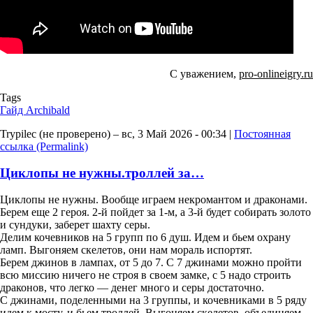
С уважением,
pro-onlineigry.ru
Tags
Гайд Archibald
Trypilec (не проверено)
– вс, 3 Май 2026 - 00:34 |
Постоянная
ссылка (Permalink)
Циклопы не нужны.троллей за…
Циклопы не нужны. Вообще играем некромантом и драконами.
Берем еще 2 героя. 2-й пойдет за 1-м, а 3-й будет собирать золото
и сундуки, заберет шахту серы.
Делим кочевников на 5 групп по 6 душ. Идем и бьем охрану
ламп. Выгоняем скелетов, они нам мораль испортят.
Берем джинов в лампах, от 5 до 7. С 7 джинами можно пройти
всю миссию ничего не строя в своем замке, с 5 надо строить
драконов, что легко — денег много и серы достаточно.
С джинами, поделенными на 3 группы, и кочевниками в 5 ряду
идем к мосту, и бьем троллей. Выгоняем скелетов, объединяем