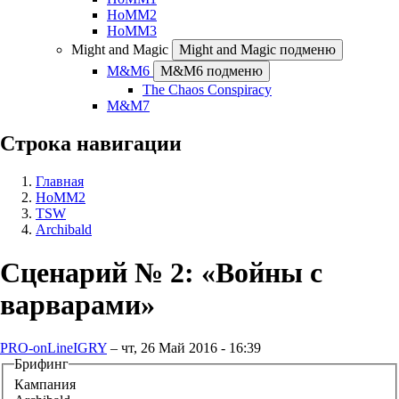
HoMM2
HoMM3
Might and Magic
Might and Magic подменю
M&M6
M&M6 подменю
The Chaos Conspiracy
M&M7
Строка навигации
Главная
HoMM2
TSW
Archibald
Сценарий № 2: «Войны с
варварами»
PRO-onLineIGRY
–
чт, 26 Май 2016 - 16:39
Брифинг
Кампания