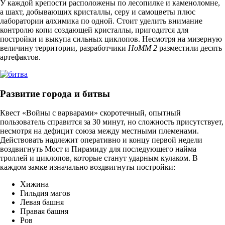
У каждой крепости расположены по лесопилке и каменоломне,
а шахт, добывающих кристаллы, серу и самоцветы плюс
лаборатории алхимика по одной. Стоит уделить внимание
контролю копи создающей кристаллы, пригодится для
постройки и выкупа сильных циклопов. Несмотря на мизерную
величину территории, разработчики
HoMM 2
разместили десять
артефактов.
Развитие города и битвы
Квест «Войны с варварами» скоротечный, опытный
пользователь справится за 30 минут, но сложность присутствует,
несмотря на дефицит союза между местными племенами.
Действовать надлежит оперативно и концу первой недели
воздвигнуть Мост и Пирамиду для последующего найма
троллей и циклопов, которые станут ударным кулаком. В
каждом замке изначально воздвигнуты постройки:
Хижина
Гильдия магов
Левая башня
Правая башня
Ров