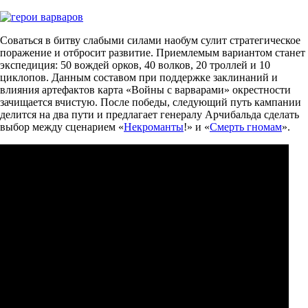
Соваться в битву слабыми силами наобум сулит стратегическое
поражение и отбросит развитие. Приемлемым вариантом станет
экспедиция: 50 вождей орков, 40 волков, 20 троллей и 10
циклопов. Данным составом при поддержке заклинаний и
влияния артефактов карта «Войны с варварами» окрестности
зачищается вчистую. После победы, следующий путь кампании
делится на два пути и предлагает генералу Арчибальда сделать
выбор между сценарием «
Некроманты
!» и «
Смерть гномам
».