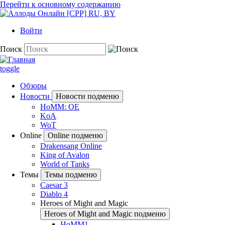
Перейти к основному содержанию
Войти
Поиск
toggle
Обзоры
Новости
Новости подменю
HoMM: OE
KoA
WoT
Online
Online подменю
Drakensang Online
King of Avalon
World of Tanks
Темы
Темы подменю
Caesar 3
Diablo 4
Heroes of Might and Magic
Heroes of Might and Magic подменю
HoMM1