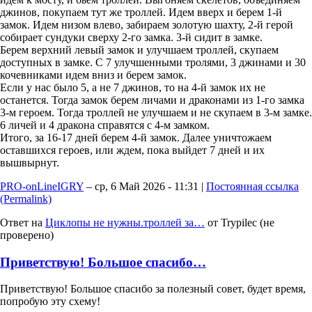
джинов, покупаем тут же троллей. Идем вверх и берем 1-й
замок. Идем низом влево, забираем золотую шахту, 2-й герой
собирает сундуки сверху 2-го замка. 3-й сидит в замке.
Берем верхний левый замок и улучшаем троллей, скупаем
доступных в замке. С 7 улучшенными тролями, 3 джинами и 30
кочевниками идем вниз и берем замок.
Если у нас было 5, а не 7 джинов, то на 4-й замок их не
останется. Тогда замок берем личами и драконами из 1-го замка
3-м героем. Тогда троллей не улучшаем и не скупаем в 3-м замке.
6 личей и 4 дракона справятся с 4-м замком.
Итого, за 16-17 дней берем 4-й замок. Далее уничтожаем
оставшихся героев, или ждем, пока выйдет 7 дней и их
вышвырнут.
PRO-onLineIGRY
– ср, 6 Май 2026 - 11:31 |
Постоянная ссылка
(Permalink)
Ответ на
Циклопы не нужны.троллей за…
от
Trypilec (не
проверено)
Приветствую! Большое спасибо…
Приветствую! Большое спасибо за полезный совет, будет время,
попробую эту схему!