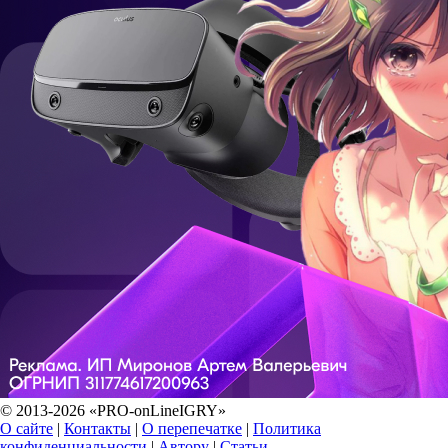
© 2013-2026 «PRO-onLineIGRY»
О сайте
|
Контакты
|
О перепечатке
|
Политика
конфиденциальности
|
Автору
|
Статьи