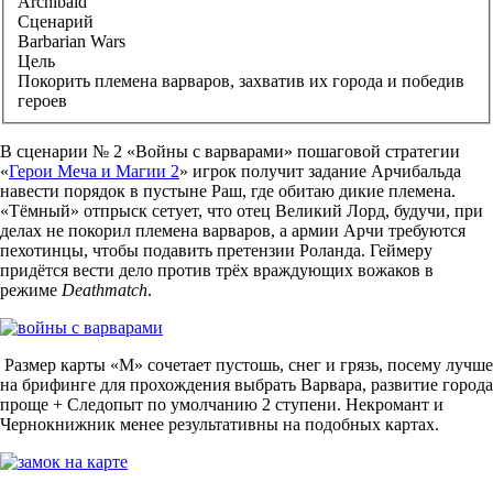
Archibald
Сценарий
Barbarian Wars
Цель
Покорить племена варваров, захватив их города и победив
героев
В сценарии № 2 «Войны с варварами» пошаговой стратегии
«
Герои Меча и Магии 2
» игрок получит задание Арчибальда
навести порядок в пустыне Раш, где обитаю дикие племена.
«Тёмный» отпрыск сетует, что отец Великий Лорд, будучи, при
делах не покорил племена варваров, а армии Арчи требуются
пехотинцы, чтобы подавить претензии Роланда. Геймеру
придётся вести дело против трёх враждующих вожаков в
режиме
Deathmatch
.
Размер карты «М» сочетает пустошь, снег и грязь, посему лучше
на брифинге для прохождения выбрать Варвара, развитие города
проще + Следопыт по умолчанию 2 ступени. Некромант и
Чернокнижник менее результативны на подобных картах.