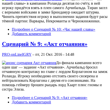
нашей славы» в кампании Роланда десятая по счёту, в ней
игроку придётся взять в плен самого Арчибальда. Тиран засел
с верными войсками в замке Бриндамур ожидает штурма.
Чинить препятствия игроку в выполнении задания будут расы
тёмной партии: Варвары, Некроманты и Чернокнижники.
Подробнее
о Сценарий № 10: «Час нашей славы»
Добавить комментарий
Сценарий № 9: «Акт отчаяния»
PRO-onLineIGRY
–
пт, 21 Окт. 2016 - 14:48
До финала кампании всего
один шаг — задание «Акт отчаяния». Арчибальд бросил
отчаянную контратаку во главе с лордом Корлагоном на замок
Роланда. Игроку необходимо отстоять своего сюзерена и
нейтрализовать Корлагона с двумя его союзниками. На
помощь геймеру брошен рыцарь лорд Хаарт плюс гномы и
сестра Элиза.
Подробнее
о Сценарий № 9: «Акт отчаяния»
Добавить комментарий