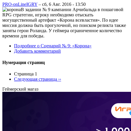
PRO-onLineIGRY
–
сб, 6 Авг. 2016 - 13:50
В задании № 9 кампании Арчибальда в пошаговой
RPG стратегии, игроку необходимо отыскать
могущественный артефакт «Корона всевластия». По идее
миссия должна быть прогулочной, но поиском реликта также
заняты герои Роланда. У геймера ограниченное количество
времени для победы.
Подробнее
о Сценарий № 9: «Корона»
Добавить комментарий
Нумерация страниц
Страница 1
Следующая страница
››
Геймерский магаз