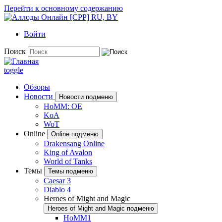
Перейти к основному содержанию
Войти
Поиск
toggle
Обзоры
Новости
Новости подменю
HoMM: OE
KoA
WoT
Online
Online подменю
Drakensang Online
King of Avalon
World of Tanks
Темы
Темы подменю
Caesar 3
Diablo 4
Heroes of Might and Magic
Heroes of Might and Magic подменю
HoMM1