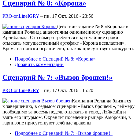
Сценарий № 8: «Корона»
PRO-onLineIGRY
–
пн, 17 Окт. 2016 - 23:56
Действие задание № 8 «Корона» в
кампании Роланда аналогичны одноимённому сценарию
Арчибальда. От геймера требуется в кратчайшие сроки
отыскать могущественный артефакт «Корона всевластия».
Время на поиски ограничено, так как присутствует конкурент.
Подробнее
о Сценарий № 8: «Корона»
Добавить комментарий
Сценарий № 7: «Вызов брошен!»
PRO-onLineIGRY
–
пн, 17 Окт. 2016 - 15:20
Кампания Роланда близится
к завершению, в седьмом сценарии «Вызов брошен!», геймеру
необходимо за восемь недель отыскать и город Лэйксайд и
взять его штурмом. Охраняет поселение рыцарь Амброзий, в
гарнизоне присутствуют зелёные драконы.
Подробнее
о Сценарий № 7: «Вызов брошен!»