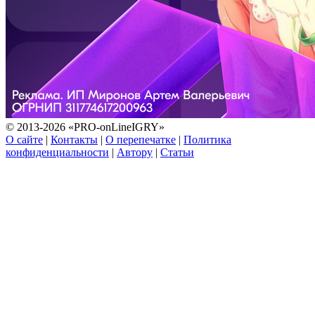
© 2013-2026 «PRO-onLineIGRY»
О сайте
|
Контакты
|
О перепечатке
|
Политика
конфиденциальности
|
Автору
|
Статьи