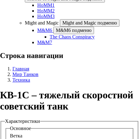
HoMM1
HoMM2
HoMM3
Might and Magic
Might and Magic подменю
M&M6
M&M6 подменю
The Chaos Conspiracy
M&M7
Строка навигации
Главная
Мир Танков
Техника
КВ-1С – тяжелый скоростной
советский танк
Характеристики
Основное
Ветка