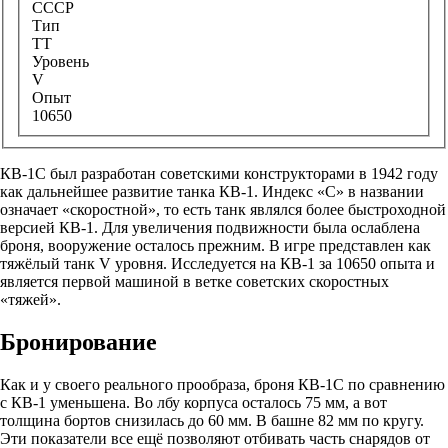
СССР
Тип
ТТ
Уровень
V
Опыт
10650
КВ-1С
был разработан советскими конструкторами в 1942 году
как дальнейшее развитие танка КВ-1. Индекс «С» в названии
означает «скоростной», то есть танк являлся более быстроходной
версией КВ-1. Для увеличения подвижности была ослаблена
броня, вооружение осталось прежним. В игре представлен как
тяжёлый танк V уровня. Исследуется на КВ-1 за 10650 опыта и
является первой машиной в ветке советских скоростных
«тяжей».
Бронирование
Как и у своего реального прообраза, броня КВ-1С по сравнению
с КВ-1 уменьшена. Во лбу корпуса осталось 75 мм, а вот
толщина бортов снизилась до 60 мм. В башне 82 мм по кругу.
Эти показатели все ещё позволяют отбивать часть снарядов от