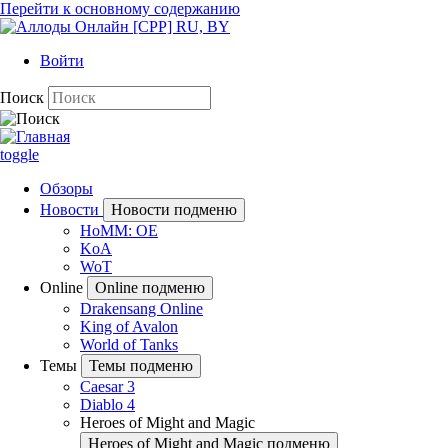
Перейти к основному содержанию
Войти
Поиск
toggle
Обзоры
Новости
Новости подменю
HoMM: OE
KoA
WoT
Online
Online подменю
Drakensang Online
King of Avalon
World of Tanks
Темы
Темы подменю
Caesar 3
Diablo 4
Heroes of Might and Magic
Heroes of Might and Magic подменю