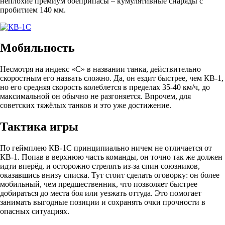
неплохие премиум боеприпасы – кумулятивные снаряды с
пробитием 140 мм.
Мобильность
Несмотря на индекс «С» в названии танка, действительно
скоростным его назвать сложно. Да, он ездит быстрее, чем КВ-1,
но его средняя скорость колеблется в пределах 35-40 км/ч, до
максимальной он обычно не разгоняется. Впрочем, для
советских тяжёлых танков и это уже достижение.
Тактика игры
По геймплею КВ-1С принципиально ничем не отличается от
КВ-1. Попав в верхнюю часть команды, он точно так же должен
идти вперёд, и осторожно стрелять из-за спин союзников,
оказавшись внизу списка. Тут стоит сделать оговорку: он более
мобильный, чем предшественник, что позволяет быстрее
добираться до места боя или уезжать оттуда. Это помогает
занимать выгодные позиции и сохранять очки прочности в
опасных ситуациях.