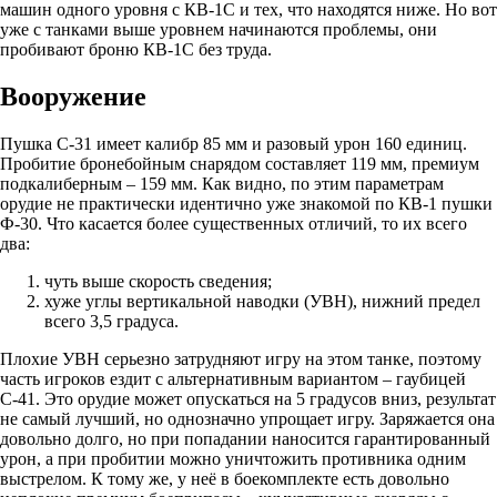
машин одного уровня с КВ-1С и тех, что находятся ниже. Но вот
уже с танками выше уровнем начинаются проблемы, они
пробивают броню КВ-1С без труда.
Вооружение
Пушка С-31 имеет калибр 85 мм и разовый урон 160 единиц.
Пробитие бронебойным снарядом составляет 119 мм, премиум
подкалиберным – 159 мм. Как видно, по этим параметрам
орудие не практически идентично уже знакомой по КВ-1 пушки
Ф-30. Что касается более существенных отличий, то их всего
два:
чуть выше скорость сведения;
хуже углы вертикальной наводки (УВН), нижний предел
всего 3,5 градуса.
Плохие УВН серьезно затрудняют игру на этом танке, поэтому
часть игроков ездит с альтернативным вариантом – гаубицей
С-41. Это орудие может опускаться на 5 градусов вниз, результат
не самый лучший, но однозначно упрощает игру. Заряжается она
довольно долго, но при попадании наносится гарантированный
урон, а при пробитии можно уничтожить противника одним
выстрелом. К тому же, у неё в боекомплекте есть довольно