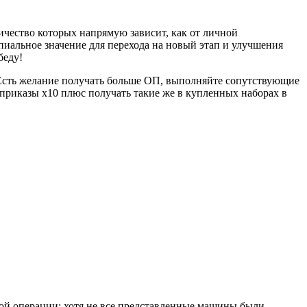
личество которых напрямую зависит, как от личной
иальное значение для перехода на новый этап и улучшения
беду!
Есть желание получать больше ОП, выполняйте сопутствующие
 приказы
x10
плюс получать такие же в купленных наборах в
ой операции; хотя не все представленные машины были