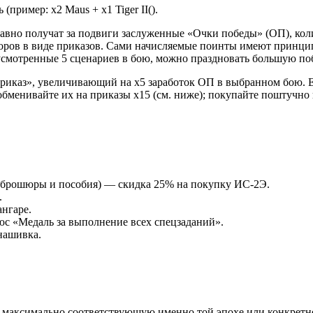
пример: x2 Maus + x1 Tiger II().
авно получат за подвиги заслуженные «
Очки победы
» (ОП), ко
оров в виде приказов. Сами начисляемые поинты имеют принцип
усмотренные 5 сценариев в бою, можно праздновать большую по
Приказ», увеличивающий на
x5
заработок ОП в выбранном бою. 
 обменивайте их на приказы
x15
(см. ниже); покупайте поштучно
 (брошюры и пособия) — скидка
25%
на покупку ИС-2Э.
.
ангаре.
с «Медаль за выполнение всех спецзаданий».
нашивка
.
ц максимально соответствующую именно той эпохе или конкретн