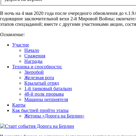
В ночь на 4 мая 2020 года после очередного обновления до v.1.9
годовщине заключительной вехи 2-й Мировой Войны; окончатель
этапов спецзаданий
; вместе с другими участниками акции, сост
Оглавление:
Участие
Начало
Сражения
Награды
Техника и способности:
Зверобой
Железная рота
Крылатый отряд
1-й танковый батальон
48-й полк прорыва
Машины неприятеля
Карты
Как быстрей пройти этапы
Жетоны «Дорога на Берлин»