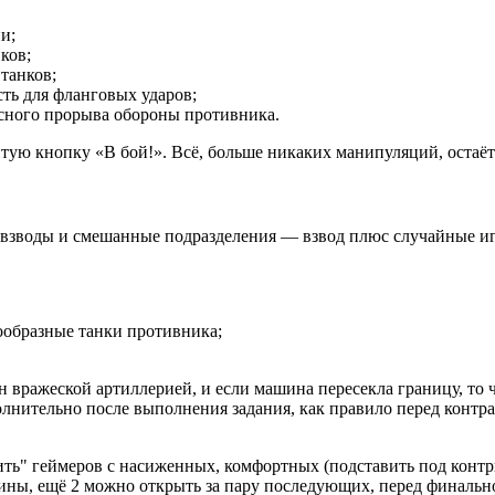
и;
ков;
танков;
ть для фланговых ударов;
сного прорыва обороны противника.
ую кнопку «В бой!». Всё, больше никаких манипуляций, остаётс
 взводы и смешанные подразделения — взвод плюс случайные иг
ообразные танки противника;
ен вражеской артиллерией, и если машина пересекла границу, то
ополнительно после выполнения задания, как правило перед конт
ть" геймеров с насиженных, комфортных (подставить под контрн
ины
, ещё 2 можно открыть за пару последующих, перед финальн