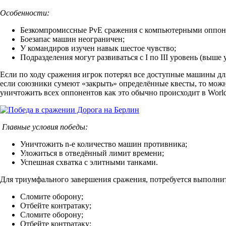
Особенности:
Безкомпромиссные PvE сражения с компьютерными оппон
Боезапас машин неограничен;
У командиров изучен навык шестое чувство;
Подразделения могут развиваться с I по III уровень (выш
Если по ходу сражения игрок потерял все доступные машины для
если союзники сумеют «закрыть» определённые квесты, то мож
уничтожить всех оппонентов как это обычно происходит в World
Главные условия победы:
Уничтожить
n-е количество
машин противника;
Уложиться в отведённый
лимит времени
;
Успешная схватка с
элитными танками
.
Для триумфального завершения сражения, потребуется выполни
Сломите оборону;
Отбейте контратаку;
Сломите оборону;
Отбейте контратаку;