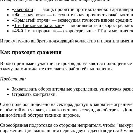
«
Зверобой
» — мощь пробитие противотанковой артиллери
«
Железная рота
» — наступательная прочность тяжёлых тан
«
Крылатый отряд
» — вездесущая точность взвода средних 
«
1-й Танковый батальон
» — мобильность и скорострельнос
«
48-й Полк прорыва
» — скорострельные ТТ для молниено
Игроку нужно выбрать подходящий коллектив и нажать знаменит
Как проходят сражения
В бою принимает участие
5 игроков
, допускаются полноценные
задачу
, на мини-карте отмечается район её выполнения.
Предстоит:
Захватывать оборонительные укрепления, уничтожая разн
Отражать контратаки.
Само поле боя поделено на сектора, доступ в закрытые огранич
огнём; таймер укажет, сколько осталось секунд до обстрела. Д
миномётный обстрел техники игроков.
Своеобразная подготовка со стороны неприятеля, чтобы "выкури
поражения. Для выполнения первых двух задач отводится
3 маш