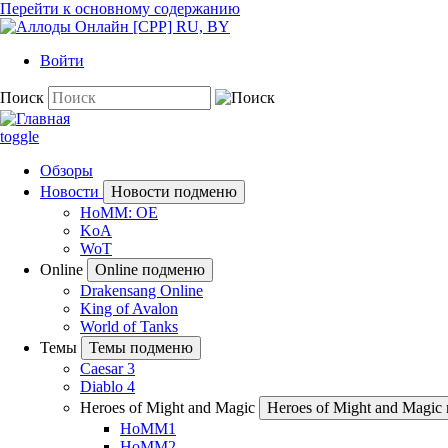
Перейти к основному содержанию
Войти
Поиск
toggle
Обзоры
Новости
Новости подменю
HoMM: OE
KoA
WoT
Online
Online подменю
Drakensang Online
King of Avalon
World of Tanks
Темы
Темы подменю
Caesar 3
Diablo 4
Heroes of Might and Magic
Heroes of Might and Magi
HoMM1
HoMM2