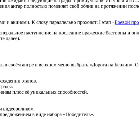
стов ожидают следующие награды: премиум танк VII уровня
ИС-
ления ангар полностью поменяет свой облик на протяжении посл
и и акциями. К слову параллельно проходят: I этап «
Боевой пр
неральное наступление на последние вражеские бастионы и опл
е далее).
ить в своём ангре в верхнем меню выбрать «Дорога на Берлин».
хождении этапов.
грады.
вням плюс её уникальных способностей.
м видеороликом.
предложением в виде набора «Победитель».