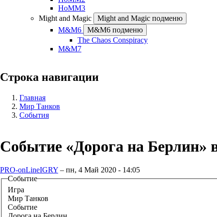
HoMM3
Might and Magic
Might and Magic подменю
M&M6
M&M6 подменю
The Chaos Conspiracy
M&M7
Строка навигации
Главная
Мир Танков
События
Событие «Дорога на Берлин» в
PRO-onLineIGRY
–
пн, 4 Май 2020 - 14:05
Событие
Игра
Мир Танков
Событие
Дорога на Берлин