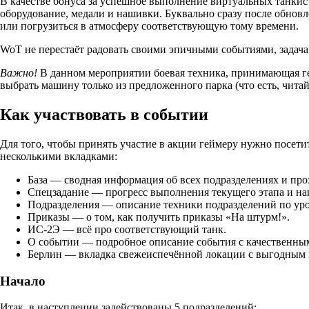
В качестве бонуса за успешное выполнение виртуальных танки
оборудование, медали и нашивки. Буквально сразу после обнов
или погрузиться в атмосферу соответствующую тому времени.
WoT не перестаёт радовать своими эпичными событиями, задачам
Важно!
В данном мероприятии боевая техника, принимающая ге
выбрать машину только из предложенного парка (что есть, читайт
Как участвовать в событии
Для того, чтобы принять участие в акции геймеру нужно посет
несколькими вкладками:
База
— сводная информация об всех подразделениях и про
Спецзадание
— прогресс выполнения текущего этапа и на
Подразделения
— описание техники подразделений по уро
Приказы
— о том, как получить приказы «На штурм!».
ИС-2Э
— всё про соответствующий танк.
О событии
— подробное описание события с качественны
Берлин
— вкладка свежеиспечённой локации с выгодным 
Начало
Итак, в наступлении задействованы
5 подразделений
: