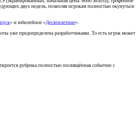
2Э
(экранированный, начальная цена: 6000 золота), трофейное
едующих двух недель, позволяя игрокам полностью окунуться
опуск
» и юбилейное «
Десятилетние
».
оты уже предопределена разработчиками. То есть игрок может
 Откроется рубрика полностью посвящённая событию с