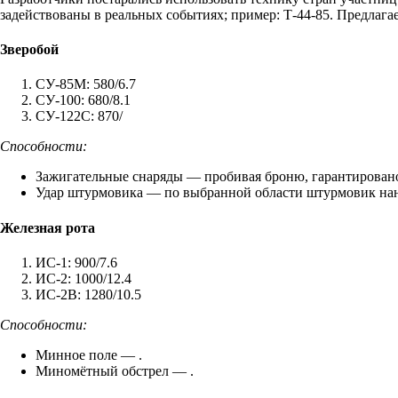
задействованы в реальных событиях; пример: Т-44-85. Предлаг
Зверобой
СУ-85М
: 580/6.7
СУ-100
: 680/8.1
СУ-122С
: 870/
Способности:
Зажигательные снаряды
— пробивая броню, гарантирован
Удар штурмовика
— по выбранной области штурмовик нано
Железная рота
ИС-1
: 900/7.6
ИС-2
: 1000/12.4
ИС-2В
: 1280/10.5
Способности:
Минное поле
— .
Миномётный обстрел
— .