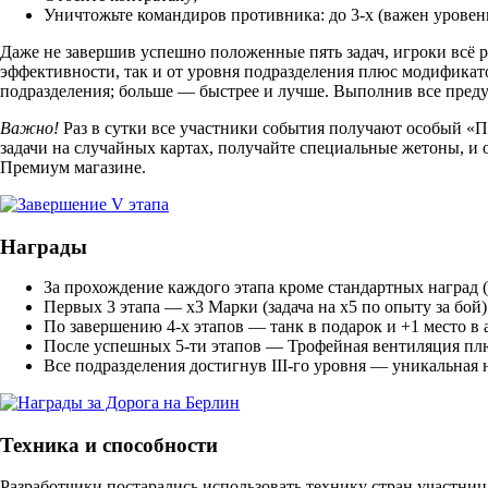
Уничтожьте командиров противника: до 3-х (важен уровень (
Даже не завершив успешно положенные пять задач, игроки всё р
эффективности, так и от уровня подразделения плюс модификат
подразделения; больше — быстрее и лучше. Выполнив все пред
Важно!
Раз в сутки все участники события получают особый «
задачи на случайных картах, получайте специальные жетоны, и
Премиум магазине.
Награды
За прохождение каждого этапа кроме стандартных наград
Первых 3 этапа —
x3 Марки
(задача на x5 по опыту за бой)
По завершению 4-х этапов — танк в подарок и +1 место в 
После успешных 5-ти этапов —
Трофейная вентиляция
плю
Все подразделения достигнув III-го уровня — уникальная
Техника и способности
Разработчики постарались использовать технику стран участни