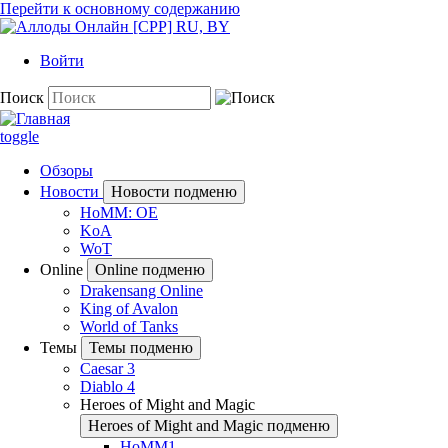
Перейти к основному содержанию
Войти
Поиск
toggle
Обзоры
Новости
Новости подменю
HoMM: OE
KoA
WoT
Online
Online подменю
Drakensang Online
King of Avalon
World of Tanks
Темы
Темы подменю
Caesar 3
Diablo 4
Heroes of Might and Magic
Heroes of Might and Magic подменю
HoMM1