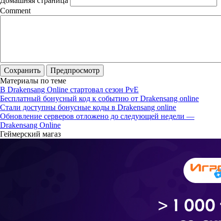
Домашняя страница
Comment
Материалы по теме
В Drakensang Online стартовал сезон PvE
Бесплатный бонусный код к событию от Drakensang online
Стали доступны бонусные коды в Drakensang online
Обновление серверов отложено до следующей недели —
Drakensang Online
Геймерский магаз