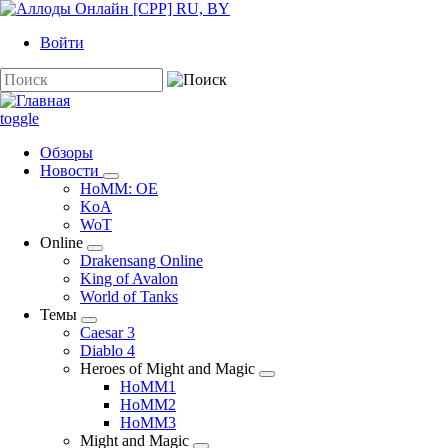
Перейти
к
Войти
основному
содержанию
Поиск
toggle
Обзоры
Новости
Новости
HoMM: OE
подменю
KoA
WoT
Online
Online
Drakensang Online
подменю
King of Avalon
World of Tanks
Темы
Темы
Caesar 3
подменю
Diablo 4
Heroes of Might and Magic
Heroes
HoMM1
of
HoMM2
Might
HoMM3
and
Might and Magic