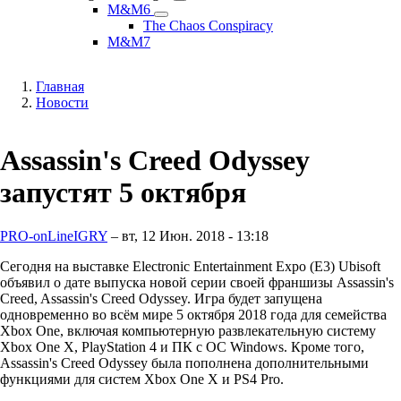
Might
Magic
M&M6
M&M6
and
подменю
The Chaos Conspiracy
подменю
Magic
M&M7
подменю
Главная
Новости
Строка
навигации
Assassin's Creed Odyssey
запустят 5 октября
PRO-onLineIGRY
–
вт, 12 Июн. 2018 - 13:18
Сегодня на выставке Electronic Entertainment Expo (E3) Ubisoft
объявил о дате выпуска новой серии своей франшизы Assassin's
Creed, Assassin's Creed Odyssey. Игра будет запущена
одновременно во всём мире 5 октября 2018 года для семейства
Xbox One, включая компьютерную развлекательную систему
Xbox One X, PlayStation 4 и ПК с ОС Windows. Кроме того,
Assassin's Creed Odyssey была пополнена дополнительными
функциями для систем Xbox One X и PS4 Pro.