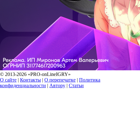
© 2013-2026 «PRO-onLineIGRY»
О сайте
|
Контакты
|
О перепечатке
|
Политика
конфиденциальности
|
Автору
|
Статьи