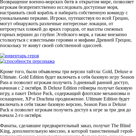
Возвращение военно-морских битв в открытом мире, позволяет
игрокам безпрепятственно исследовать доступные моря,
настраивать свой корабль и набирать собственную команду с
уникальными перками. Игроки, путешествуя по всей Греции,
могут обнаружить различные интересные локации, от
нетронутых пляжей до ярких городов, от высоты снежных
горных вершин до глубин Эгейского моря, а также внезапно
столкнуться с известными героями и мифами Древней Греции,
поскольку те живут своей собственной одиссеей.
Кроме того, были объявлены три версии тайтла: Gold, Deluxe и
Ultimate. Gold Edition будет включать в себя базовую игру Season
Pass и позволит игрокам получить 3-дневный ранний доступ,
начиная с 2 октября. В Deluxe Edition геймеры получат базовую
игру, а пакет Deluxe Pack, содержащий флотские механизмы и
оснащение, XP и Drachma продвижение. Ultimate Edition будет
включать в себя также базовую версию, Season Pass и Deluxe
Pack и позволит игрокам получить доступ к игре за три дня до
начала 2-го октября.
Фанаты, сделавшие предварительный заказ, получат The Blind
King, дополнительную миссию, в которой таинственный герой-