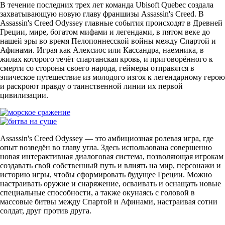
В течение последних трех лет команда Ubisoft Quebec создала
захватывающую новую главу франшизы Assassin's Creed. В
Assassin's Creed Odyssey главные события происходят в Древней
Греции, мире, богатом мифами и легендами, в пятом веке до
нашей эры во время Пелопоннесской войны между Спартой и
Афинами. Играя как Алексиос или Кассандра, наемника, в
жилах которого течёт спартанская кровь, и приговорённого к
смерти со стороны своего народа, геймеры отправятся в
эпическое путешествие из молодого изгоя к легендарному герою
и раскроют правду о таинственной линии их первой
цивилизации.
Assassin's Creed Odyssey — это амбициозная ролевая игра, где
опыт возведён во главу угла. Здесь использована совершенно
новая интерактивная диалоговая система, позволяющая игрокам
создавать свой собственный путь и влиять на мир, персонажи и
историю игры, чтобы сформировать будущее Греции. Можно
настраивать оружие и снаряжение, осваивать и оснащать новые
специальные способности, а также окунаясь с головой в
массовые битвы между Спартой и Афинами, настраивая сотни
солдат, друг против друга.