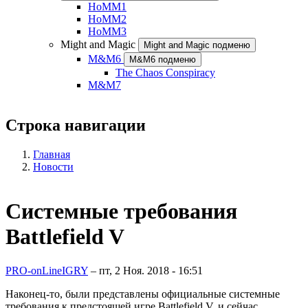
HoMM1
HoMM2
HoMM3
Might and Magic
Might and Magic подменю
M&M6
M&M6 подменю
The Chaos Conspiracy
M&M7
Строка навигации
Главная
Новости
Системные требования
Battlefield V
PRO-onLineIGRY
–
пт, 2 Ноя. 2018 - 16:51
Наконец-то, были представлены официальные системные
требования к предстоящей игре Battlefield V, и сейчас