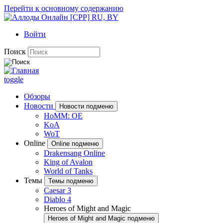
Перейти к основному содержанию
Войти
Поиск
toggle
Обзоры
Новости
Новости подменю
HoMM: OE
KoA
WoT
Online
Online подменю
Drakensang Online
King of Avalon
World of Tanks
Темы
Темы подменю
Caesar 3
Diablo 4
Heroes of Might and Magic
Heroes of Might and Magic подменю