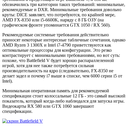
обозначились три категории таких требований: минимальные,
рекомендуемые и DXR. Минимальные требования довольно
круты: DICE заявляет, что потребуются, по крайней мере,
AMD FX-8350 или i5-6600K, наряду с 8 ГБ ОЗУ (на
графическом фронте упоминается GTX 1050 / RX 560).
Рекомендуемые системные требования действительно
приносят некоторые интересные табличные сочетания, однако
AMD Ryzen 3 1300X и Intel i7-4790 приветствуются как
оптимальные процессоры для конфигурации. Это резко
контрастирует с минимальными требованиями, но вот суть:
похоже, что Battlefield V будет хорошо распараллеленной
игрой, хотя для нее также потребуется сильная
производительность на ядро (следовательно, FX-8350 не
делает задел и почему i7 выше в списке, чем 6000 серии i5 от
Intel).
Минимальная оперативная память для рекомендуемой
спецификации стоит колоссальные 12 ГБ - это самый высокий
показатель, который когда-либо наблюдался для запуска игры.
Видеокарты RX 580 или GTX 1060 завершают
спецификации.