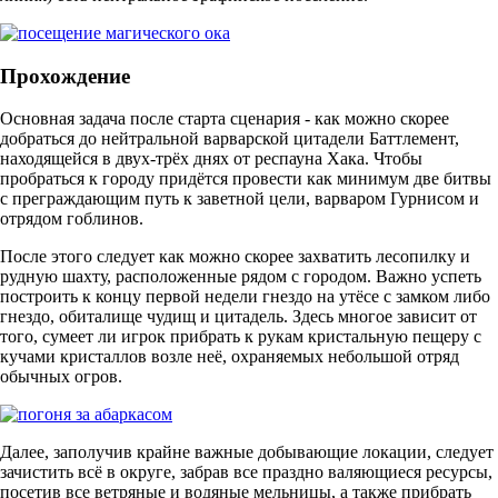
Прохождение
Основная задача после старта сценария - как можно скорее
добраться до нейтральной варварской цитадели Баттлемент,
находящейся в двух-трёх днях от респауна Хака. Чтобы
пробраться к городу придётся провести как минимум две битвы
с преграждающим путь к заветной цели, варваром Гурнисом и
отрядом гоблинов.
После этого следует как можно скорее захватить лесопилку и
рудную шахту, расположенные рядом с городом. Важно успеть
построить к концу первой недели гнездо на утёсе с замком либо
гнездо, обиталище чудищ и цитадель. Здесь многое зависит от
того, сумеет ли игрок прибрать к рукам кристальную пещеру с
кучами кристаллов возле неё, охраняемых небольшой отряд
обычных огров.
Далее, заполучив крайне важные добывающие локации, следует
зачистить всё в округе, забрав все праздно валяющиеся ресурсы,
посетив все ветряные и водяные мельницы, а также прибрать