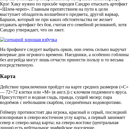
Крэг Хаку нужно по просьбе чародея Сандро отыскать артефакт
«Шлем-череп». Главным препятствием на пути к цели
выступает обладатель волшебного предмета, другой варвар,
Баршон, который не при каких обстоятельства не желает
отдавать артефакт без боя, считая его семейной реликвией, хотя
Сандро утверждает, что он лжет.
На брифинге следует выбрать орков, они очень сильно выручат
впервые дни игрового времени. Наездники, а особенно гоблины
без апгрейда могут лишь отчасти принести пользу и то весьма
посредственную.
Карта
Действие приключения пройдут на карте средних размеров («С»
— 72×72 клетки или «M» (в англ.)) с клочком подземного яруса.
Присутствует и водная гладь, правда, сущий мизер; пара
водоёмов с небольшим скарбом, соединённых водоворотами.
Геймеру противостоят два игрока, красный и серый, последний
изолирован в северо-восточном углу карты, а первый занимает
север и северо-запад карты; на северо-востоке (центральная
линия) есть нейтральное эрафийское поселение.