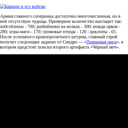
Армия главного соперника достаточно многочисленная, но в
ней отсутствую чудища. Примерное количество выглядит так:
хобгоблины - 700; разбойники на волках - 300; вожди орков -
280; огры-маги - 170; громовые птицы - 120 ; циклопы - 65.
После успешного кровопролитного штурма, главный герой
получит следующие задание от Сандро — «
Паршивая овца
», в
котором предстоят поиски второго артефакта «Чёрный меч».