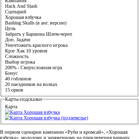
Кампания
Hack And Slash
Сценарий
Хорошая взбучка
Bashing Skulls (в анг. версии)
Цель
Забрать у Баршона Шлем-череп
Доп. Задачи
Уничтожить красного игрока
Крэг Хак 10 уровня
Сложность
Выбор игрока
200% - Сверхсложная игра
Бонус
40 гоблинов
20 наездников на волках
15 орков
Карты-подсказки
Карта
В первом сценарии кампании «Руби и кромсай», «Хорошая
взбучка», молодому и заряженному на приключения варвару