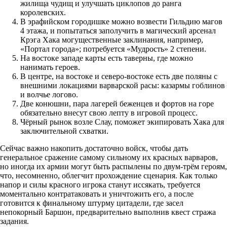
жилища чудищ и улучшать циклопов до ранга
королевских.
В эрафийском городишке можно возвести Гильдию магов
4 этажа, и попытаться заполучить в магический арсенал
Крэга Хака могущественные заклинания, например,
«Портал города»; потребуется «Мудрость» 2 степени.
На востоке западе карты есть таверны, где можно
нанимать героев.
В центре, на востоке и северо-востоке есть две поляны с
внешними локациями варварской расы: казармы гоблинов
и волчье логово.
Две конюшни, пара лагерей беженцев и фортов на горе
обязательно внесут свою лепту в игровой процесс.
Чёрный рынок возле Слау, поможет экипировать Хака для
заключительной схватки.
Сейчас важно накопить достаточно войск, чтобы дать
генеральное сражение самому сильному их красных варваров,
но иногда их армии могут быть распылены по двум-трём героям,
что, несомненно, облегчит прохождение сценария. Как только
напор и силы красного игрока станут иссякать, требуется
моментально контратаковать и уничтожить его, а после
готовится к финальному штурму цитадели, где засел
непокорный Баршон, предварительно выполнив квест стража
задания.