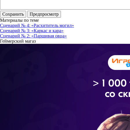
Материалы по теме
Сценарий № 4: «Расхититель могил»
Сценарий № 3: «Каркас и кара»
Сценарий № 2: «Паршивая овца»
Геймерский магаз