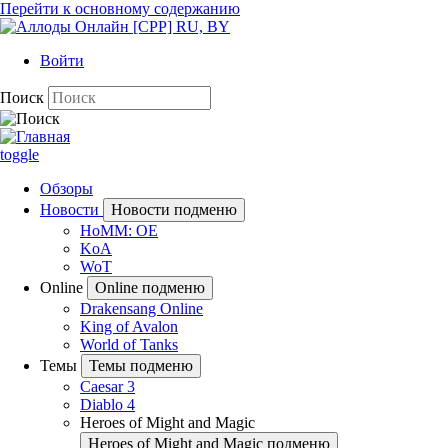
Перейти к основному содержанию
Войти
Поиск
toggle
Обзоры
Новости
Новости подменю
HoMM: OE
KoA
WoT
Online
Online подменю
Drakensang Online
King of Avalon
World of Tanks
Темы
Темы подменю
Caesar 3
Diablo 4
Heroes of Might and Magic
Heroes of Might and Magic подменю