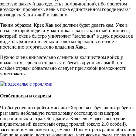
золотую шахту (надо одолеть гномов-воинов), ибо с золотом
возможны проблемы, ведь в пока единственном городе нельзя
возводить Капитолий и таверну.
Таким образом, Крэк Хак всё должен будет делать сам. Уже в
начале второй недели может показываться красный оппонент,
который очень быстро уничтожит "заслонки" в двух проходах в
виде эльфийский зелёных и золотых драконов и начнёт
постепенно вторгаться во владения Хака.
Нужно очень внимательно следить за количеством войск у
вражеских героев и стараться избегать крупных армий, но
слабые отряды обязательно следует при любой возможности
уничтожать.
Особенности и секреты
Чтобы успешно пройти миссию «Хорошая взбучка» потребуется
разгадать небольшую головоломку состоящую из шатров,
пограничных и стражей задания. Ключевым здесь выступает
внушительный квестовый отряд троллей (около 210 особей),
засевший в маленьком подземелье. Просмотреть район обитания
Баршона можно, воспользовавшись магическим оком, получив к