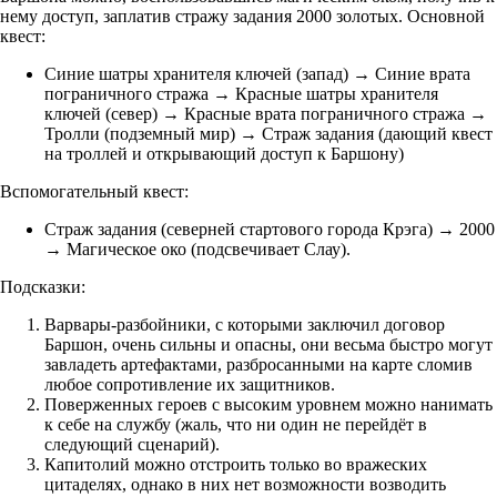
нему доступ, заплатив стражу задания 2000 золотых. Основной
квест:
Синие шатры хранителя ключей (запад) → Синие врата
пограничного стража → Красные шатры хранителя
ключей (север) → Красные врата пограничного стража →
Тролли (подземный мир) → Страж задания (дающий квест
на троллей и открывающий доступ к Баршону)
Вспомогательный квест:
Страж задания (северней стартового города Крэга) → 2000
→ Магическое око (подсвечивает Слау).
Подсказки:
Варвары-разбойники, с которыми заключил договор
Баршон, очень сильны и опасны, они весьма быстро могут
завладеть артефактами, разбросанными на карте сломив
любое сопротивление их защитников.
Поверженных героев с высоким уровнем можно нанимать
к себе на службу (жаль, что ни один не перейдёт в
следующий сценарий).
Капитолий можно отстроить только во вражеских
цитаделях, однако в них нет возможности возводить