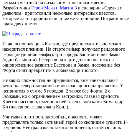
весьма уместный на начальном этапе прохождения.
Разработчики
Герои Меча и Магии 3
в сценарии «Сделка с
дьяволом» приготовили несколько
интересных квестов
,
которые дают прорицатели, а также установили
Пограничные
врата
двух цветов.
Итак, основная цель Клезив, где предположительно может
находиться пленник. На старте геймер получает рандомного
героя (люди либо эльфы), три города: Бастион и два Замка
(один без Форта). Ресурсов на карте должно хватать на
одновременное развитие Бастиона и Замка, поселение без
Форта стоит превратить в добывающий золото.
Никаких сложностей не предвидится, вначале банальная
зачистка северо-западного и юго-западного направления. У
неприятеля в сумме 5 городов, 2 также без Форта, 2 с
Замками, но с ограничением застройки, главная крепость
Клесив пассивна, именно в ней засел с войсками
Командир
Кл
(наверное, глава клана Крил).
Учитывая плотность застройки, опасность может
представлять только активный герой со скопищем существ 1–
5 уровня. Нейтрализовав такого оппонента, остаётся лишь