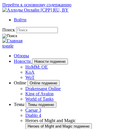
Перейти к основному содержанию
Войти
Поиск
toggle
Обзоры
Новости
Новости подменю
HoMM: OE
KoA
WoT
Online
Online подменю
Drakensang Online
King of Avalon
World of Tanks
Темы
Темы подменю
Caesar 3
Diablo 4
Heroes of Might and Magic
Heroes of Might and Magic подменю