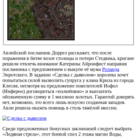
Авлийский посланник
Доррел
расскажет, что после
поражения в битве возле столицы и потери Стедвика, кригане
решили отвлечь внимание Катерины Айронфист направив
посланника с предложением о выкупе её мужа
Роланда
Энротского. В задании «
Сделка с дьяволом
» королева хочет
попытаться силой вызволить супруга у клана
Крила
из города
Клесив, н
есмотря на предложение повелителей Иофол
(Инферно) договориться «полюбовно» и выплатить
обозначенную сумму в 1 миллион золотых. Гарантий доверять
нет, возможно, это всего лишь искусно созданная западня.
Авли решила оказать помощь в столь тяжёлой миссии.
Среди предложенных бонусных заклинаний следует выбрать
«Ледяная стрела», этот боевой спел 2 этажа магии Воды,