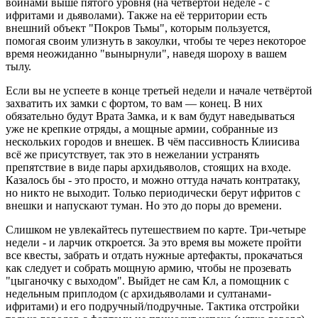
воинами выше пятого уровня (на четвёртой неделе - с
ифритами и дьяволами). Также на её территории есть
внешний объект "Покров Тьмы", которым пользуется,
помогая своим улизнуть в закоулки, чтобы те через некоторое
время неожиданно "вынырнули", наведя шороху в вашем
тылу.
Если вы не успеете в конце третьей недели и начале четвёртой
захватить их замки с фортом, то вам — конец. В них
обязательно будут Врата Замка, и к вам будут наведываться
уже не крепкие отряды, а мощные армии, собранные из
нескольких городов и внешек. В чём пассивность Клиисива
всё же присутствует, так это в нежелании устранять
препятствие в виде пары архидьяволов, стоящих на входе.
Казалось бы - это просто, и можно оттуда начать контратаку,
но никто не выходит. Только периодически берут ифритов с
внешки и напускают туман. Но это до поры до времени.
Слишком не увлекайтесь путешествием по карте. Три-четыре
недели - и ларчик откроется. За это время вы можете пройти
все квесты, забрать и отдать нужные артефакты, прокачаться
как следует и собрать мощную армию, чтобы не прозевать
"цыганочку с выходом". Выйдет не сам Кл, а помощник с
недельным приплодом (с архидьяволами и султанами-
ифритами) и его подручный/подручные. Тактика отстройки