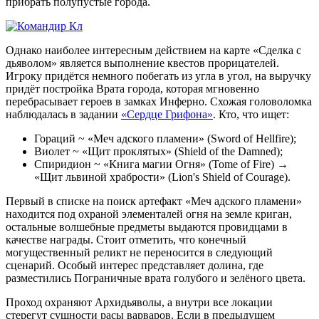
прибрать полупустые города.
Однако наиболее интересным действием на карте «Сделка с
дьяволом» является выполнение квестов прорицателей.
Игроку придётся немного побегать из угла в угол, на выручку
придёт постройка Врата города, которая мгновенно
перебрасывает героев в замках Инферно. Схожая головоломка
наблюдалась в задании
«Сердце Грифона»
. Кто, что ищет:
Гораций
~ «Меч адского пламени» (Sword of Hellfire);
Виолет
~ «Щит проклятых» (Shield of the Damned);
Спиридион
~ «Книга магии Огня» (Tome of Fire) →
«
Щит львиной храбрости
» (Lion's Shield of Courage).
Первый в списке на поиск артефакт «Меч адского пламени»
находится под охраной элементалей огня на земле криган,
остальные волшебные предметы выдаются провидцами в
качестве награды. Стоит отметить, что конечный
могущественный реликт не переносится в следующий
сценарий. Особый интерес представляет долина, где
разместились Пограничные врата голубого и зелёного цвета.
Проход охраняют Архидьяволы, а внутри все локации
стерегут сущности расы варваров. Если в предыдущем