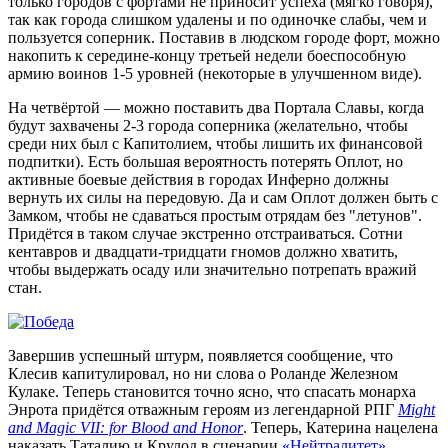
только городов с фортами не приносит успеха (мягко говоря),
так как города слишком удалены и по одиночке слабы, чем и
пользуется соперник. Поставив в людском городе форт, можно
накопить к середине-концу третьей недели боеспособную
армию воинов 1-5 уровней (некоторые в улучшенном виде).
На четвёртой — можно поставить два Портала Славы, когда
будут захвачены 2-3 города соперника (желательно, чтобы
среди них был с Капитолием, чтобы лишить их финансовой
подпитки). Есть большая вероятность потерять Оплот, но
активные боевые действия в городах Инферно должны
вернуть их силы на передовую. Да и сам Оплот должен быть с
Замком, чтобы не сдаваться простым отрядам без "летунов".
Придётся в таком случае экстренно отстраиваться. Сотни
кентавров и двадцати-тридцати гномов должно хватить,
чтобы выдержать осаду или значительно потрепать вражий
стан.
Завершив успешный штурм, появляется сообщение, что
Клесив капитулировал, но ни слова о Роланде Железном
Кулаке. Теперь становится точно ясно, что спасать монарха
Энрота придётся отважным героям из легендарной РПГ
Might
and Magic VII: for Blood and Honor
. Теперь, Катерина нацелена
наказать Таталию и Крулод в сценарии
«Нейтралитет»
.