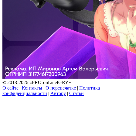
© 2013-2026 «PRO-onLineIGRY»
О сайте
|
Контакты
|
О перепечатке
|
Политика
конфиденциальности
|
Автору
|
Статьи