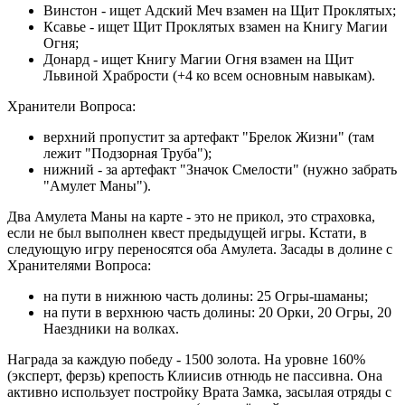
Винстон - ищет Адский Меч взамен на Щит Проклятых;
Ксавье - ищет Щит Проклятых взамен на Книгу Магии
Огня;
Донард - ищет Книгу Магии Огня взамен на Щит
Львиной Храбрости (+4 ко всем основным навыкам).
Хранители Вопроса:
верхний пропустит за артефакт "Брелок Жизни" (там
лежит "Подзорная Труба");
нижний - за артефакт "Значок Смелости" (нужно забрать
"Амулет Маны").
Два Амулета Маны на карте - это не прикол, это страховка,
если не был выполнен квест предыдущей игры. Кстати, в
следующую игру переносятся оба Амулета.
Засады в долине с
Хранителями Вопроса:
на пути в нижнюю часть долины: 25 Огры-шаманы;
на пути в верхнюю часть долины: 20 Орки, 20 Огры, 20
Наездники на волках.
Награда за каждую победу - 1500 золота. На уровне 160%
(эксперт, ферзь) крепость Клиисив отнюдь не пассивна. Она
активно использует постройку Врата Замка, засылая отряды с