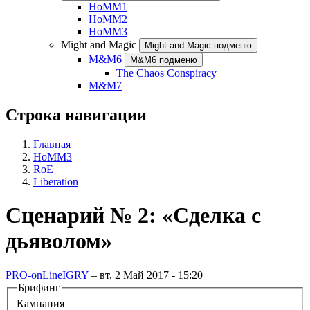
HoMM1
HoMM2
HoMM3
Might and Magic
Might and Magic подменю
M&M6
M&M6 подменю
The Chaos Conspiracy
M&M7
Строка навигации
Главная
HoMM3
RoE
Liberation
Сценарий № 2: «Сделка с
дьяволом»
PRO-onLineIGRY
–
вт, 2 Май 2017 - 15:20
Брифинг
Кампания