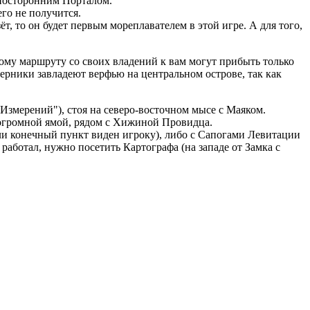
дносторонним Порталом.
его не получится.
ёт, то он будет первым мореплавателем в этой игре. А для того,
ному маршруту со своих владений к вам могут прибыть только
ерники завладеют верфью на центральном острове, так как
змерений"), стоя на северо-восточном мысе с Маяком.
 огромной ямой, рядом с Хижиной Провидца.
сли конечный пункт виден игроку), либо с Сапогами Левитации
работал, нужно посетить Картографа (на западе от Замка с