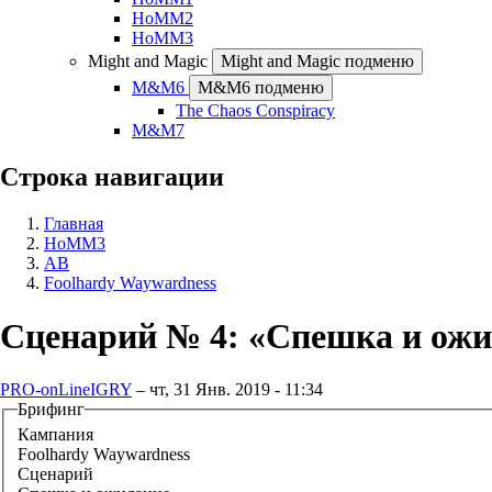
HoMM2
HoMM3
Might and Magic
Might and Magic подменю
M&M6
M&M6 подменю
The Chaos Conspiracy
M&M7
Строка навигации
Главная
HoMM3
AB
Foolhardy Waywardness
Сценарий № 4: «Спешка и ожи
PRO-onLineIGRY
–
чт, 31 Янв. 2019 - 11:34
Брифинг
Кампания
Foolhardy Waywardness
Сценарий