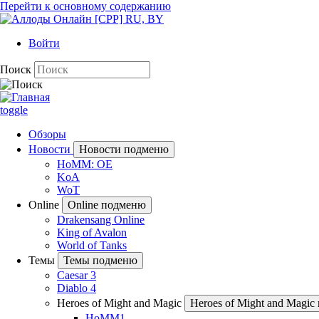
Перейти к основному содержанию
Войти
Поиск
toggle
Обзоры
Новости
Новости подменю
HoMM: OE
KoA
WoT
Online
Online подменю
Drakensang Online
King of Avalon
World of Tanks
Темы
Темы подменю
Caesar 3
Diablo 4
Heroes of Might and Magic
Heroes of Might and Magi
HoMM1