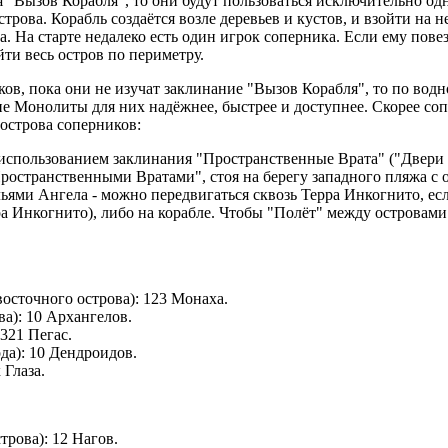
ия "Вызов Корабля", то они будут пользоваться исключительно о
трова. Корабль создаётся возле деревьев и кустов, и взойти на н
а. На старте недалеко есть один игрок соперника. Если ему повез
ти весь остров по периметру.
ков, пока они не изучат заклинание "Вызов Корабля", то по вод
ие Монолиты для них надёжнее, быстрее и доступнее. Скорее соп
острова соперников:
использованием заклинания "Пространственные Врата" ("Двери И
ространственными Вратами", стоя на берегу западного пляжа с
льями Ангела - можно передвигаться сквозь Терра Инкогнито, е
ра Инкогнито), либо на корабле. Чтобы "Полёт" между островами 
осточного острова): 123 Монаха.
ва): 10 Архангелов.
 321 Пегас.
да): 10 Дендроидов.
 Глаза.
трова): 12 Нагов.