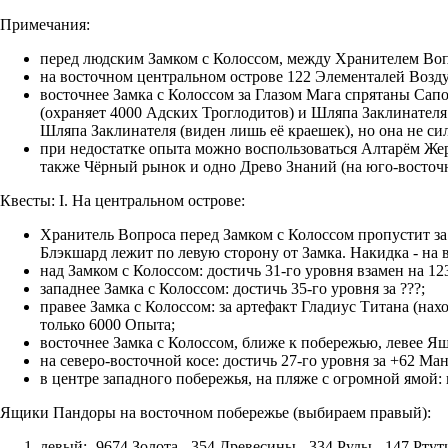
Примечания:
перед людским Замком с Колоссом, между Хранителем Вопр
на восточном центральном острове 122 Элементалей Возду
восточнее Замка с Колоссом за Глазом Мага спрятаны Сапо
(охраняет 4000 Адских Троглодитов) и Шляпа Заклинателя
Шляпа Заклинателя (виден лишь её краешек), но она не сил
при недостатке опыта можно воспользоваться Алтарём Жер
также Чёрный рынок и одно Древо Знаний (на юго-восточн
Квесты:
I. На центральном острове:
Хранитель Вопроса перед Замком с Колоссом пропустит за
Блэкшард лежит по левую сторону от Замка. Накидка - на
над Замком с Колоссом: достичь 31-го уровня взамен на 1
западнее Замка с Колоссом: достичь 35-го уровня за ???;
правее Замка с Колоссом: за артефакт Гладиус Титана (н
только 6000 Опыта;
восточнее Замка с Колоссом, ближе к побережью, левее Я
на северо-восточной косе: достичь 27-го уровня за +62 Ма
в центре западного побережья, на пляже с огромной ямой:
Ящики Пандоры на восточном побережье (выбираем правый):
левый: -9674 Золота, -354 Древесины, -334 Руды, -147 Рту