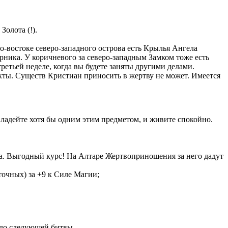
олота (!).
о-востоке северо-западного острова есть Крылья Ангела
рника. У коричневого за северо-западным Замком тоже есть
ретьей неделе, когда вы будете заняты другими делами.
кты. Существ Кристиан приносить в жертву не может. Имеется
ладейте хотя бы одним этим предметом, и живите спокойно.
та. Выгодный курс! На Алтаре Жертвоприношения за него дадут
точных) за +9 к Силе Магии;
е до следующей битвы.