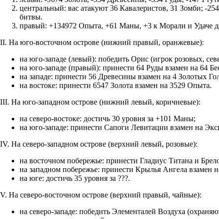
центральный: вас атакуют 36 Кавалеристов, 31 Зомби; -254
битвы.
правый: +134972 Опыта, +61 Маны, +3 к Морали и Удаче д
II. На юго-восточном острове (нижний правый, оранжевые):
на юго-западе (левый): победить Орис (игрок розовых, сев
на юго-западе (правый): принести 64 Руды взамен на 64 Бе
на западе: принести 56 Древесины взамен на 4 Золотых Го
на востоке: принести 6547 Золота взамен на 3529 Опыта.
III. На юго-западном острове (нижний левый, коричневые):
на северо-востоке: достичь 30 уровня за +101 Маны;
на юго-западе: принести Сапоги Левитации взамен на Экс
IV. На северо-западном острове (верхний левый, розовые):
на восточном побережье: принести Гладиус Титана и Брел
на западном побережье: принести Крылья Ангела взамен на
на юге: достичь 35 уровня за ???.
V. На северо-восточном острове (верхний правый, чайные):
на северо-западе: победить Элементалей Воздуха (охраняю