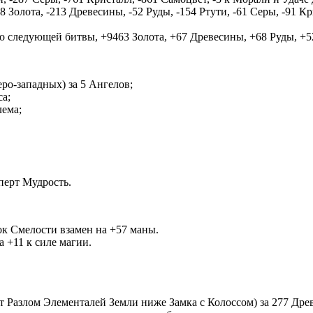
8 Золота, -213 Древесины, -52 Руды, -154 Ртути, -61 Серы, -91 К
о следующей битвы, +9463 Золота, +67 Древесины, +68 Руды, +5
еро-западных) за 5 Ангелов;
са;
лема;
перт Мудрость.
ок Смелости взамен на +57 маны.
 +11 к силе магии.
т Разлом Элементалей Земли ниже Замка с Колоссом) за 277 Древ