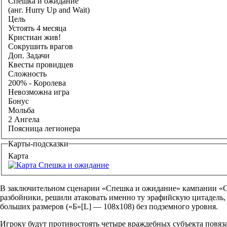
Спешка и ожидание
(анг. Hurry Up and Wait)
Цель
Устоять 4 месяца
Кристиан жив!
Сокрушить врагов
Доп. Задачи
Квесты провидцев
Сложность
200% - Королева
Невозможна игра
Бонус
Мольба
2 Ангела
Поясница легионера
Карты-подсказки
Карта
В заключительном сценарии «
Спешка и ожидание
» кампании «С
разбойники, решили атаковать именно ту эрафийскую цитадель, 
больших размеров («Б»[L] — 108x108) без подземного уровня.
Игроку будут противостоять четыре враждебных субъекта повяз