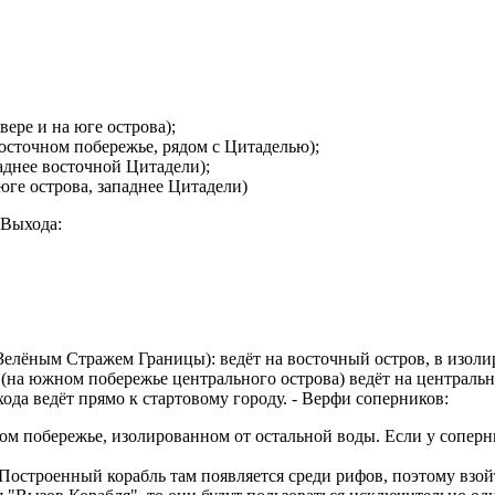
евере и на юге острова);
 восточном побережье, рядом с Цитаделью);
паднее восточной Цитадели);
 юге острова, западнее Цитадели)
 Выхода:
Зелёным Стражем Границы): ведёт на восточный остров, в изоли
(на южном побережье центрального острова) ведёт на централь
а ведёт прямо к стартовому городу. - Верфи соперников:
ом побережье, изолированном от остальной воды. Если у соперн
 Построенный корабль там появляется среди рифов, поэтому взой