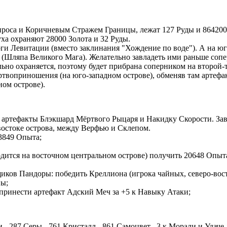
оса и Коричневым Стражем Границы, лежат 127 Руды и 864200 З
ха охраняют 28000 Золота и 32 Руды.
ги Левитации (вместо заклинания "Хождение по воде"). А на юг
 (Шляпа Великого Мага). Желательно завладеть ими раньше сопе
ьно охраняется, поэтому будет прибрана соперником на второй-т
твоприношения (на юго-западном острове), обменяв там артефа
ом острове).
 артефакты Блэкшард Мёртвого Рыцаря и Накидку Скорости. Зав
 востоке острова, между Верфью и Склепом.
23849 Опыта;
аходится на восточном центральном острове) получить 20648 Опы
щиков Пандоры: победить Креллиона (игрока чайных, северо-вос
ны;
 принести артефакт Адский Меч за +5 к Навыку Атаки;
ти, -287 Серы, -761 Кристалл, -861 Самоцвет, -3 к Морали и Удач