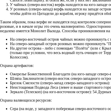
Сапоги Левитации). И опять же, если у них нет заклинан
У чайных (северо-восток) верфь находится на юго-западе ос
У розовых (северо-запад) верфь находится на западе остров
чтобы дойти из Цитадели до корабля, игроку придётся обой
Таким образом, пока верфи не находятся под контролем соперни
розовые, и в начале игры это очень маловероятно. Односторонн
недалеко имеется Монолит Выхода.
Способы проникновения на 
На северо-восточный остров чайных можно проникнуть с 
На северо-западный остров розовых можно проникнуть "П
На другие острова - либо с помощью "Полёта" (или с Кры
(только при условии, что весь водный путь очищен от Тер
Колоссом).
Охрана артефактов:
Ожерелье Божественной Благодати (на юго-западе северо-в
Шляпа Заклинателя (северо-восток северо-западного остро
Брелок Смелости (северо-запад северо-западного острова):
Неистощимая Подвода Леса (левее и выше стартового горо
Зеркало (Телескоп) (на юго-восточном острове): 54 Дурных
Охрана валяющихся ресурсов:
Сера (на воде, у западного побережья северо-восточного ос