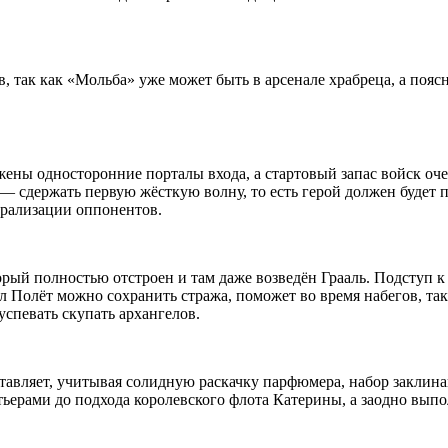
в
, так как «Мольба» уже может быть в арсенале храбреца, а пояс
ложены односторонние порталы входа, а стартовый запас войск о
 — сдержать первую жёсткую волну, то есть герой должен будет п
трализации оппонентов.
орый полностью отстроен и там даже возведён Грааль. Подступ к
лл Полёт можно сохранить стража, поможет во время набегов, т
 успевать скупать архангелов.
тавляет, учитывая солидную раскачку парфюмера, набор заклина
стьерами до подхода королевского флота Катерины, а заодно вып