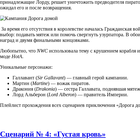
принадлежащие Лорду, решает уничтожить предводителя пиратов
ожидал его и после возвращения.
За время его отсутствия в королевстве началась Гражданская во
выбор: подавать мятеж или помочь свергнуть узурпатора. В обо
наград и двумя финальными концовками.
Любопытно, что
NWC
использовала тему с крушением корабля и
моде
HotA
.
Уникальные персонажи:
Галлавант (
Sir Gallavant
) — главный герой кампании.
Мартин (
Martine
) — вожак пиратов.
Дракония (
Drakonia
) — сестра Галлавата, поднявшая мятеж
Лорд Альберон (
Lord Alberon
) — правитель Империи.
Плейлист прохождения всех сценариев приключения «Дорога до
Сценарий № 4: «Густая кровь»