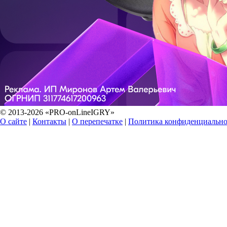
© 2013-2026 «PRO-onLineIGRY»
О сайте
|
Контакты
|
О перепечатке
|
Политика конфиденциально