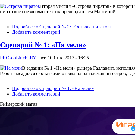
Вторая миссия «Острова пиратов» в которой 
пиратское гнездо вместе с их предводителем Мартиной.
Подробнее
о Сценарий № 2: «Острова пиратов»
Добавить комментарий
Сценарий № 1: «На мели»
PRO-onLineIGRY
–
вт, 10 Янв. 2017 - 16:25
В задании № 1 «На мели» рыцарь Галлавант, исполняя
Герой высадился с остатками отряда на близлежащий остров, где
Подробнее
о Сценарий № 1: «На мели»
Добавить комментарий
Геймерский магаз