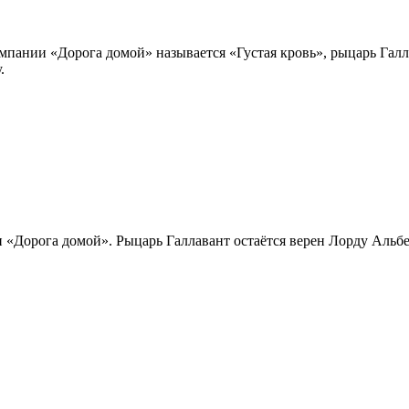
пании «Дорога домой» называется «Густая кровь», рыцарь Галла
.
и «Дорога домой». Рыцарь Галлавант остаётся верен Лорду Альб