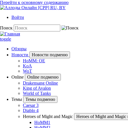
Перейти к основному содержанию
Войти
Поиск
toggle
Обзоры
Новости
Новости подменю
HoMM: OE
KoA
WoT
Online
Online подменю
Drakensang Online
King of Avalon
World of Tanks
Темы
Темы подменю
Caesar 3
Diablo 4
Heroes of Might and Magic
Heroes of Might and Magi
HoMM1
HoMM2