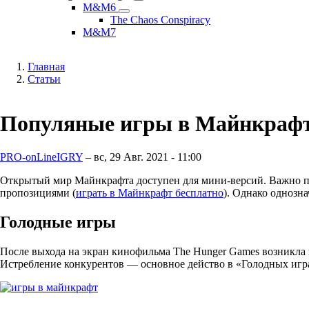
Might
Magic
M&M6
M&M6
and
подменю
The Chaos Conspiracy
подменю
Magic
M&M7
подменю
Главная
Статьи
Строка
навигации
Популяные игры в Майнкраф
PRO-onLineIGRY
–
вс, 29 Авг. 2021 - 11:00
Открытый мир Майнкрафта доступен для мини-версий. Важно под
пропозициями (
играть в Майнкрафт бесплатно
). Однако однозн
Голодные игры
После выхода на экран кинофильма The Hunger Games возникла з
Истребление конкурентов — основное действо в «Голодных игр