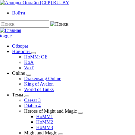
Перейти
к
Войти
основному
содержанию
Поиск
toggle
Обзоры
Новости
Новости
HoMM: OE
подменю
KoA
WoT
Online
Online
Drakensang Online
подменю
King of Avalon
World of Tanks
Темы
Темы
Caesar 3
подменю
Diablo 4
Heroes of Might and Magic
Heroes
HoMM1
of
HoMM2
Might
HoMM3
and
Might and Magic