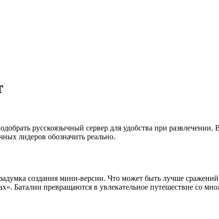
т
обрать русскоязычный сервер для удобства при развлечении. В
ачных лидеров обозначить реально.
адумка создания мини-версии. Что может быть лучше сражений с
ах». Баталии превращаются в увлекательное путешествие со мн