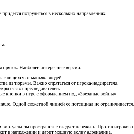
 придется потрудиться в нескольких направлениях:
та.
я пряток. Наиболее интересные версии:
спасающихся от маньяка людей.
гства из тюрьмы. Важно спрятаться от игрока-надзирателя.
 укрыться от преследователей.
рытые кнопки в игре с оформлением под «Звездные войны».
enture. Одной сюжетной линией ее потенциал не ограничивается.
 виртуальном пространстве следует пережить. Против игроков 
ержит в напряжении и дарит мощную волну адреналина.