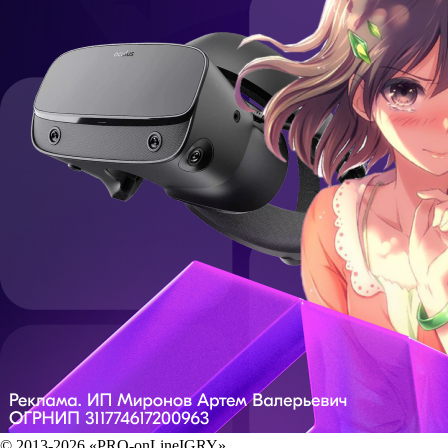
© 2013-2026 «PRO-onLineIGRY»