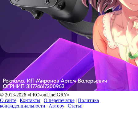
© 2013-2026 «PRO-onLineIGRY»
О сайте
|
Контакты
|
О перепечатке
|
Политика
конфиденциальности
|
Автору
|
Статьи