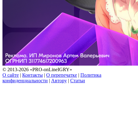
© 2013-2026 «PRO-onLineIGRY»
О сайте
|
Контакты
|
О перепечатке
|
Политика
конфиденциальности
|
Автору
|
Статьи