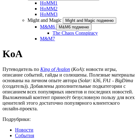
HoMM1
HoMM2
HoMM3
Might and Magic
Might and Magic подменю
M&M6
M&M6 подменю
The Chaos Conspiracy
M&M7
KoA
Путеводитель по
King of Avalon
(
KoA
): новости игры,
описание событий, гайды и солюшены. Полезные материалы
основаны на личном опыте автора (
Solar:
k36
,
FA1
-
BigDima
(создатель)). Добавлены дополнительные подкатегории с
описанием всех популярных ивентов и последних новостей.
Выложенный контент принесёт безусловную пользу для всех
ценителей этого достаточно популярного клиентского
онлайн-проекта.
Подрубрики:
Новости
События