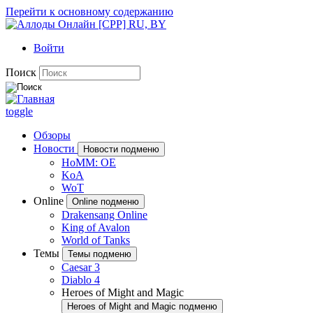
Перейти к основному содержанию
Войти
Поиск
toggle
Обзоры
Новости
Новости подменю
HoMM: OE
KoA
WoT
Online
Online подменю
Drakensang Online
King of Avalon
World of Tanks
Темы
Темы подменю
Caesar 3
Diablo 4
Heroes of Might and Magic
Heroes of Might and Magic подменю