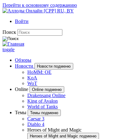
Перейти к основному содержанию
Войти
Поиск
toggle
Обзоры
Новости
Новости подменю
HoMM: OE
KoA
WoT
Online
Online подменю
Drakensang Online
King of Avalon
World of Tanks
Темы
Темы подменю
Caesar 3
Diablo 4
Heroes of Might and Magic
Heroes of Might and Magic подменю