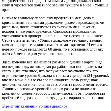
могущественных пород. Тем самым Дракон докажет свою
силу и удостоится почётного звания лучшего в мире «Убийцы
драконов».
В начале главному персонажу предстоит иметь дело с
кристальными големами-драконами, далее с кровожадными
ржавыми, после столкнуться со сказочными и наконец,
покорить лазурных драконов. Сложность прохождения
увеличивается пропорционально и это несомненный плюс.
Стоит отметить, что «Убийца драконов» это единственная
кампания, где все задания имеют лимит времени. И если в
первом походе выделяется 60 дней, то в остальных случаях
даётся 6 месяцев для успешного завершения.
Здесь конечно всё зависит от размера и дизайна карты, над
последними двумя походами разработчики постарались на
славу. Единственное, что заслуживает замечание так это
ограничение уровня Дракона в третьем сценарии (24 уровень),
вполне можно было бы его приподнять, ведь укладывая
легионы нагов и не получая за это опыта просто неинтересно.
Лишних несколько уровней никоим разом не поломали
кампанию, скорее наоборот, стимулировали бы попробовать
пройти её ещё разок, используя другие варианты логистики.