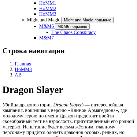
HoMM1
HoMM2
HoMM3
Might and Magic
Might and Magic подменю
M&M6
M&M6 подменю
The Chaos Conspiracy
M&M7
Строка навигации
Главная
HoMM3
AB
Dragon Slayer
Убийца драконов
(ориг.
Dragon Slayer
) — интереснейшая
кампания, вошедшая в версию «Клинок Армагеддона», где
молодому герою по имени Дракон предстоит пройти
своеобразный тест на взрослость, приготовленный его родной
матерью. Испытание будет весьма жёстким, главному
персонажу придётся одолеть драконов особых, редких, но